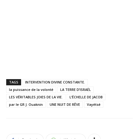
TAGS
INTERVENTION DIVINE CONSTANTE.
la puissance de la volonté
LA TERRE D’ISRAËL
LES VÉRITABLES JOIES DE LA VIE.
L’ÉCHELLE DE JACOB
par le GR J. Ouaknin
UNE NUIT DE RÊVE
Vayétsé