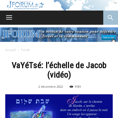
JForum
Accueil
Torah
VaYéTsé: l’échelle de Jacob
(vidéo)
2 décembre 2022
1131