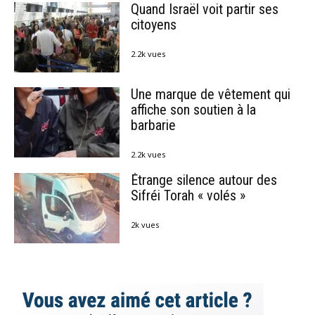
Quand Israël voit partir ses
citoyens
2.2k vues
Une marque de vêtement qui
affiche son soutien à la
barbarie
2.2k vues
Étrange silence autour des
Sifréi Torah « volés »
2k vues