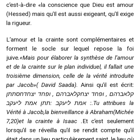
c’est-à-dire «la conscience que Dieu est amour
(Hessed) mais qu’Il est aussi exigeant, qu’Il exige
la rigueur.
L’amour et la crainte sont complémentaires et
forment le socle sur lequel repose la foi
juive
.«Mais pour élaborer la synthèse de l’amour
et de la crainte sur le plan individuel, il fallait une
troisième dimension, celle de la vérité introduite
par Jacob»( David Saada)
. Ainsi qu’il est écrit:
קלאברהם , ופחד יצחקלאברהם , ופחד יצחדחסתתן
אמת ליעקב :תתן אמת ליעקב :.Tu attribues la
Vérité à Jacob,la bienveillance à Abraham(Michée
7,20)et la crainte à Isaac .
Et c’est seulement
lorsqu’il se réveilla qu’il se rendit compte qu’il
était dans un lieu particulièrement saint, le lieu où