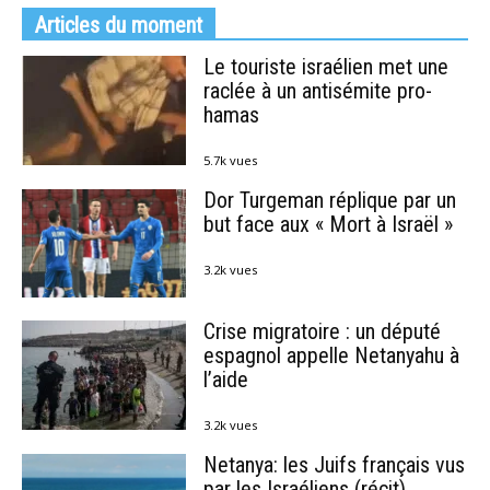
Articles du moment
Le touriste israélien met une
raclée à un antisémite pro-
hamas
5.7k vues
Dor Turgeman réplique par un
but face aux « Mort à Israël »
3.2k vues
Crise migratoire : un député
espagnol appelle Netanyahu à
l’aide
3.2k vues
Netanya: les Juifs français vus
par les Israéliens (récit)