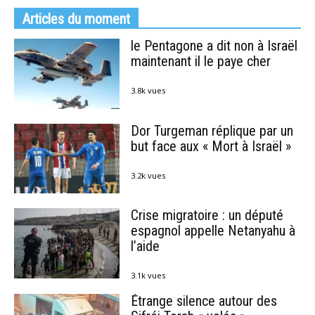
Articles du moment
le Pentagone a dit non à Israël
maintenant il le paye cher
3.8k vues
Dor Turgeman réplique par un
but face aux « Mort à Israël »
3.2k vues
Crise migratoire : un député
espagnol appelle Netanyahu à
l’aide
3.1k vues
Étrange silence autour des