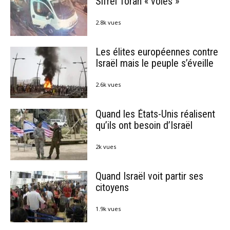
Sifréi Torah « volés »
2.8k vues
Les élites européennes contre
Israël mais le peuple s’éveille
2.6k vues
Quand les États-Unis réalisent
qu’ils ont besoin d’Israël
2k vues
Quand Israël voit partir ses
citoyens
1.9k vues