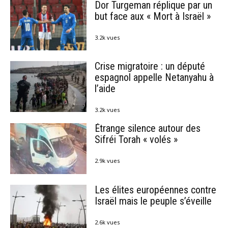
Dor Turgeman réplique par un
but face aux « Mort à Israël »
3.2k vues
Crise migratoire : un député
espagnol appelle Netanyahu à
l’aide
3.2k vues
Étrange silence autour des
Sifréi Torah « volés »
2.9k vues
Les élites européennes contre
Israël mais le peuple s’éveille
2.6k vues