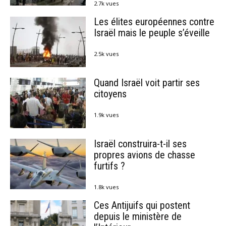
2.7k vues
Les élites européennes contre
Israël mais le peuple s’éveille
2.5k vues
Quand Israël voit partir ses
citoyens
1.9k vues
Israël construira-t-il ses
propres avions de chasse
furtifs ?
1.8k vues
Ces Antijuifs qui postent
depuis le ministère de