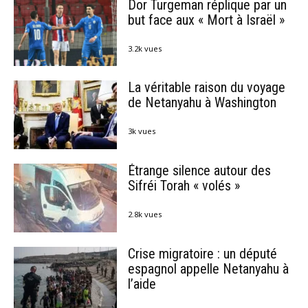
Dor Turgeman réplique par un
but face aux « Mort à Israël »
3.2k vues
La véritable raison du voyage
de Netanyahu à Washington
3k vues
Étrange silence autour des
Sifréi Torah « volés »
2.8k vues
Crise migratoire : un député
espagnol appelle Netanyahu à
l’aide