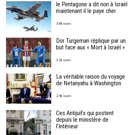
le Pentagone a dit non à Israël
maintenant il le paye cher
3.8k vues
Dor Turgeman réplique par un
but face aux « Mort à Israël »
3.2k vues
La véritable raison du voyage
de Netanyahu à Washington
2.9k vues
Ces Antijuifs qui postent
depuis le ministère de
l’Intérieur