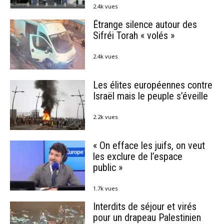
2.4k vues
Étrange silence autour des
Sifréi Torah « volés »
2.4k vues
Les élites européennes contre
Israël mais le peuple s’éveille
2.2k vues
« On efface les juifs, on veut
les exclure de l’espace
public »
1.7k vues
Interdits de séjour et virés
pour un drapeau Palestinien