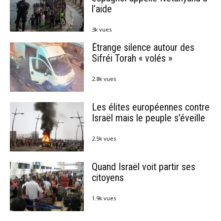
l’aide
3k vues
Étrange silence autour des
Sifréi Torah « volés »
2.8k vues
Les élites européennes contre
Israël mais le peuple s’éveille
2.5k vues
Quand Israël voit partir ses
citoyens
1.9k vues