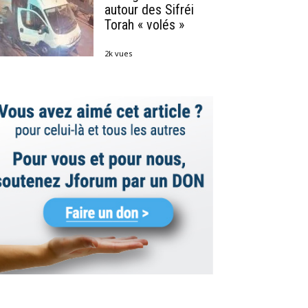
autour des Sifréi
Torah « volés »
2k vues