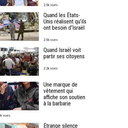
2.5k vues
Quand les États-
Unis réalisent qu’ils
ont besoin d’Israël
2.5k vues
Quand Israël voit
partir ses citoyens
2.2k vues
Une marque de
vêtement qui
affiche son soutien
à la barbarie
2k vues
Étrange silence