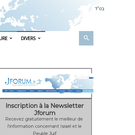
URE
DIVERS
Inscription à la Newsletter
Jforum
Recevez gratuitement le meilleur de
l'information concernant Israël et le
Peuple Juif