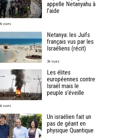
appelle Netanyahu à
l’aide
2k vues
Netanya: les Juifs
français vus par les
Israéliens (récit)
3k vues
Les élites
européennes contre
Israël mais le
peuple s’éveille
6k vues
Un israélien fait un
pas de géant en
physique Quantique