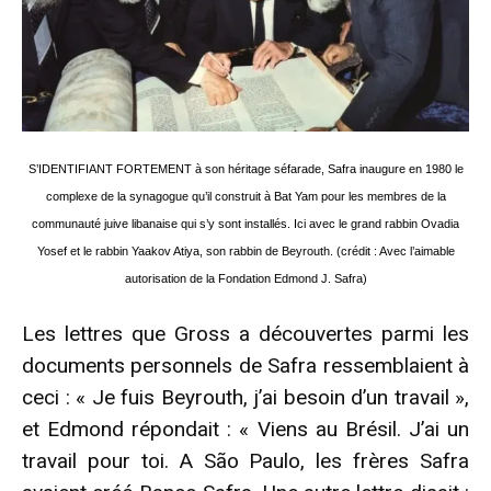
S’IDENTIFIANT FORTEMENT à son héritage séfarade, Safra inaugure en 1980 le
complexe de la synagogue qu’il construit à Bat Yam pour les membres de la
communauté juive libanaise qui s’y sont installés. Ici avec le grand rabbin Ovadia
Yosef et le rabbin Yaakov Atiya, son rabbin de Beyrouth. (crédit : Avec l’aimable
autorisation de la Fondation Edmond J. Safra)
Les lettres que Gross a découvertes parmi les
documents personnels de Safra ressemblaient à
ceci : « Je fuis Beyrouth, j’ai besoin d’un travail »,
et Edmond répondait : « Viens au Brésil. J’ai un
travail pour toi. A São Paulo, les frères Safra