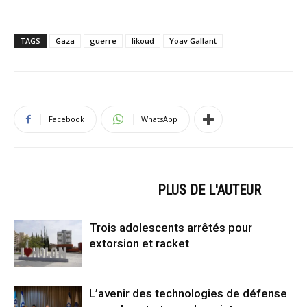
TAGS
Gaza
guerre
likoud
Yoav Gallant
Facebook
WhatsApp
ARTICLES CONNEXES
PLUS DE L'AUTEUR
Trois adolescents arrêtés pour
extorsion et racket
L’avenir des technologies de défense