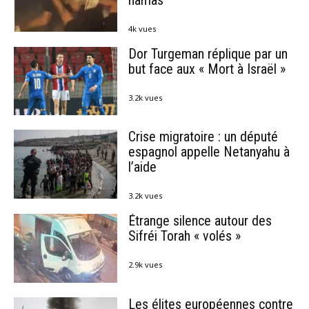
hamas
4k vues
Dor Turgeman réplique par un
but face aux « Mort à Israël »
3.2k vues
Crise migratoire : un député
espagnol appelle Netanyahu à
l’aide
3.2k vues
Étrange silence autour des
Sifréi Torah « volés »
2.9k vues
Les élites européennes contre