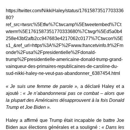
https://twitter.com/NikkiHaley/status/17615873517703336
80?
ref_src=twsrc%5Etfw%7Ctwcamp%5Etweetembed%7Ct
wterm%5E1761587351770333680%7Ctwgr%5Ed5a0b4
258e43bf2afb2cc947683e4217062c0177%7Ctwcon%5E
s1_&ref_url=https%3A%2F%2Fwww.francetvinfo.fr%2Fm
onde%2Fusa%2Fpresidentielle%2Fdonald-
trump%2Fpresidentielle-americaine-donald-trump-grand-
vainqueur-des-primaires-republicaines-de-caroline-du-
sud-nikki-haley-ne-veut-pas-abandonner_6387454.html
« Je suis une femme de parole »,
a déclaré Haley et a
ajouté :
« Je n’abandonnerai pas ce combat – alors que
la plupart des Américains désapprouvent à la fois Donald
Trump et Joe Biden ».
Haley a affirmé que Trump était incapable de battre Joe
Biden aux élections générales et a souligné :
« Dans les