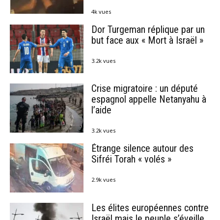
4k vues
Dor Turgeman réplique par un
but face aux « Mort à Israël »
3.2k vues
Crise migratoire : un député
espagnol appelle Netanyahu à
l’aide
3.2k vues
Étrange silence autour des
Sifréi Torah « volés »
2.9k vues
Les élites européennes contre
Israël mais le peuple s’éveille