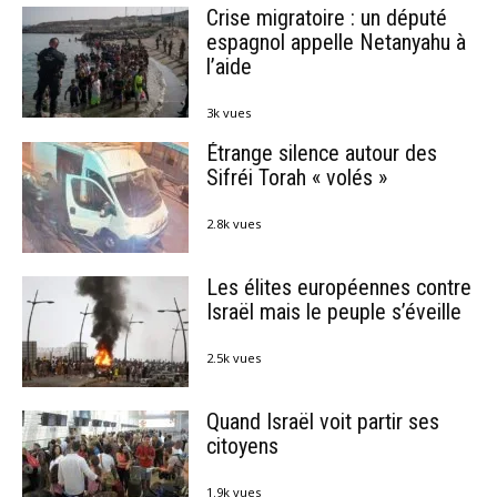
Crise migratoire : un député
espagnol appelle Netanyahu à
l’aide
3k vues
Étrange silence autour des
Sifréi Torah « volés »
2.8k vues
Les élites européennes contre
Israël mais le peuple s’éveille
2.5k vues
Quand Israël voit partir ses
citoyens
1.9k vues