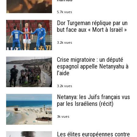
5.7k vues
Dor Turgeman réplique par un
but face aux « Mort à Israël »
3.2k vues
Crise migratoire : un député
espagnol appelle Netanyahu à
l’aide
3.2k vues
Netanya: les Juifs français vus
par les Israéliens (récit)
3k vues
Les élites européennes contre