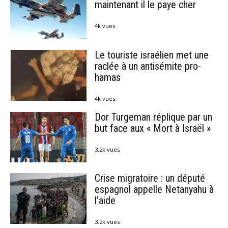
maintenant il le paye cher
4k vues
Le touriste israélien met une
raclée à un antisémite pro-
hamas
4k vues
Dor Turgeman réplique par un
but face aux « Mort à Israël »
3.2k vues
Crise migratoire : un député
espagnol appelle Netanyahu à
l’aide
3.2k vues