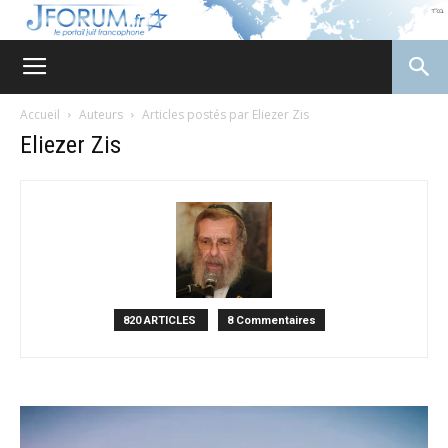
JForum
Accueil
Auteurs
Articles postés par Eliezer Zis
Eliezer Zis
820 ARTICLES
8 Commentaires