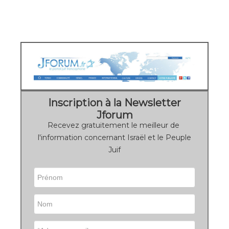
Inscription à la Newsletter
Jforum
Recevez gratuitement le meilleur de
l'information concernant Israël et le Peuple
Juif