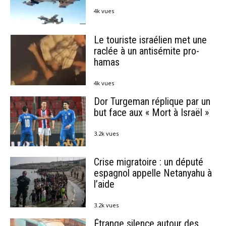
4k vues
Le touriste israélien met une
raclée à un antisémite pro-
hamas
4k vues
Dor Turgeman réplique par un
but face aux « Mort à Israël »
3.2k vues
Crise migratoire : un député
espagnol appelle Netanyahu à
l’aide
3.2k vues
Étrange silence autour des