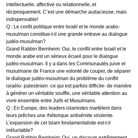
intellectuelle, affective ou relationnelle, et
réciproquement. C’est une démarche audacieuse, mais
indispensable!
Q : Le confit politique entre Israël et le monde arabo-
musulman constitue-t-il une grande entrave au dialogue
judéo-musulman?
Grand Rabbin Bernheim: Oui, le conflit entre Israël et le
monde arabe est un sérieux écueil pour le dialogue
judéo-musulman. Il y a dans les Communautés juive et
musulmane de France une volonté de couper, de séparer
le dialogue judéo-musulman du problème du conflit
israélo- palestinien -ce qui est parfois difficile- de manière
à générer un véritable souffle, une véritable attention au
vivre ensemble entre Juifs et Musulmans.
Q : En Europe, des leaders islamistes martèlent dans
leurs prêches une rhétorique antisémite virulente.
L’expansion de cet Islam fondamentaliste est-t-il
inéluctable?
Grand Rabbin Bernheim: Oui, un discours extrêmement