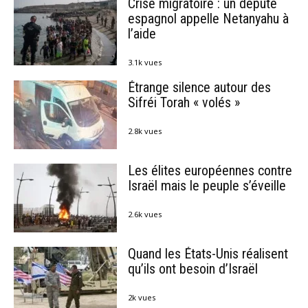
Crise migratoire : un député
espagnol appelle Netanyahu à
l’aide
3.1k vues
Étrange silence autour des
Sifréi Torah « volés »
2.8k vues
Les élites européennes contre
Israël mais le peuple s’éveille
2.6k vues
Quand les États-Unis réalisent
qu’ils ont besoin d’Israël
2k vues