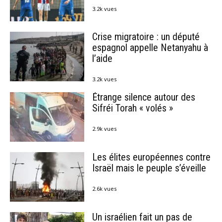
3.2k vues
Crise migratoire : un député
espagnol appelle Netanyahu à
l’aide
3.2k vues
Étrange silence autour des
Sifréi Torah « volés »
2.9k vues
Les élites européennes contre
Israël mais le peuple s’éveille
2.6k vues
Un israélien fait un pas de