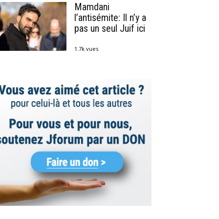
Mamdani
l’antisémite: Il n’y a
pas un seul Juif ici
1.7k vues