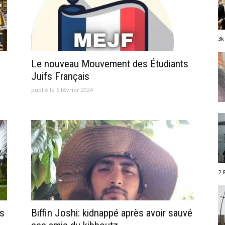
3k
Le nouveau Mouvement des Étudiants
Juifs Français
publié le 5 février 2024
2.
ns
Biffin Joshi: kidnappé après avoir sauvé