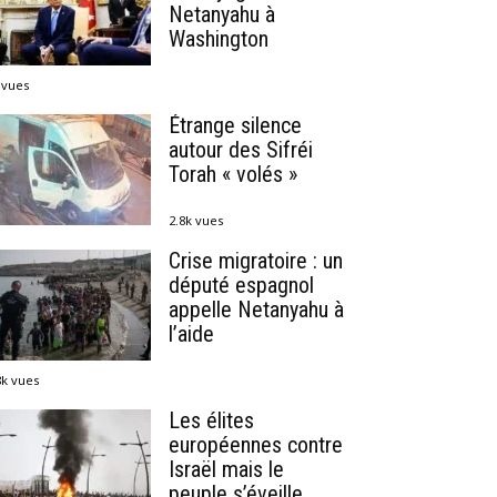
Netanyahu à
Washington
 vues
Étrange silence
autour des Sifréi
Torah « volés »
2.8k vues
Crise migratoire : un
député espagnol
appelle Netanyahu à
l’aide
8k vues
Les élites
européennes contre
Israël mais le
peuple s’éveille