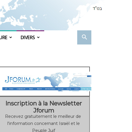
URE
DIVERS
Inscription à la Newsletter
Jforum
Recevez gratuitement le meilleur de
l'information concernant Israël et le
Peuple Juif