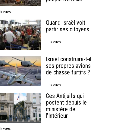
5k vues
Quand Israël voit
partir ses citoyens
1.9k vues
Israël construira-t-il
ses propres avions
de chasse furtifs ?
1.8k vues
Ces Antijuifs qui
postent depuis le
ministère de
l’Intérieur
7k vues