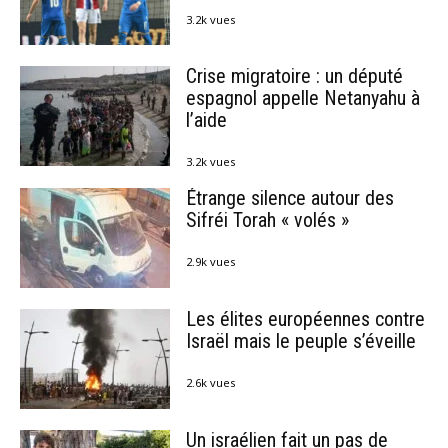
3.2k vues
Crise migratoire : un député
espagnol appelle Netanyahu à
l’aide
3.2k vues
Étrange silence autour des
Sifréi Torah « volés »
2.9k vues
Les élites européennes contre
Israël mais le peuple s’éveille
2.6k vues
Un israélien fait un pas de