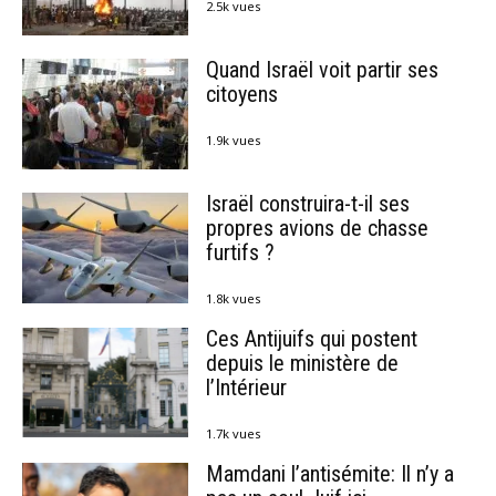
2.5k vues
Quand Israël voit partir ses
citoyens
1.9k vues
Israël construira-t-il ses
propres avions de chasse
furtifs ?
1.8k vues
Ces Antijuifs qui postent
depuis le ministère de
l’Intérieur
1.7k vues
Mamdani l’antisémite: Il n’y a