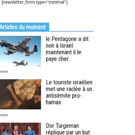
[newsletter_form type="minimal"]
Articles du moment
le Pentagone a dit
non à Israël
maintenant il le
paye cher
 vues
Le touriste israélien
met une raclée à un
antisémite pro-
hamas
 vues
Dor Turgeman
réplique par un but