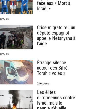
face aux « Mort à
Israël »
2k vues
Crise migratoire : un
député espagnol
appelle Netanyahu à
l’aide
2k vues
Étrange silence
autour des Sifréi
Torah « volés »
2.9k vues
Les élites
européennes contre
Israël mais le
peuple s’éveille