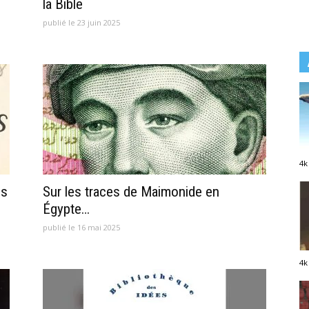
la Bible
publié le 23 juin 2025
4k
us
Sur les traces de Maimonide en
Égypte…
publié le 16 mai 2025
4k