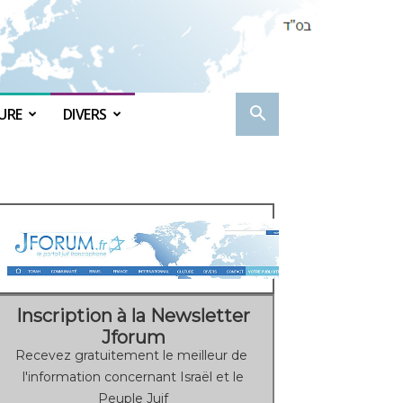
URE
DIVERS
Inscription à la Newsletter
Jforum
Recevez gratuitement le meilleur de
l'information concernant Israël et le
Peuple Juif