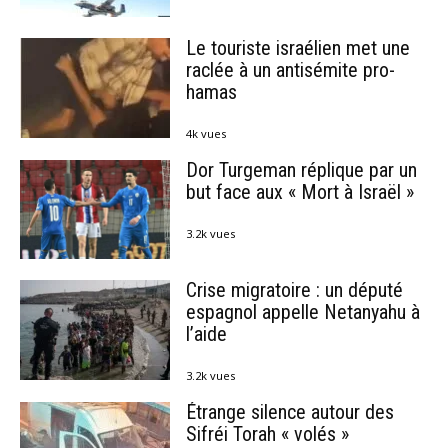
Le touriste israélien met une
raclée à un antisémite pro-
hamas
4k vues
Dor Turgeman réplique par un
but face aux « Mort à Israël »
3.2k vues
Crise migratoire : un député
espagnol appelle Netanyahu à
l’aide
3.2k vues
Étrange silence autour des
Sifréi Torah « volés »