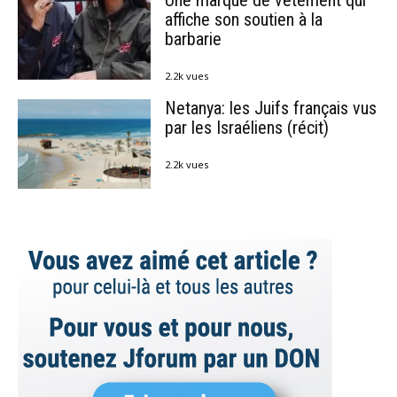
Une marque de vêtement qui
affiche son soutien à la
barbarie
2.2k vues
Netanya: les Juifs français vus
par les Israéliens (récit)
2.2k vues