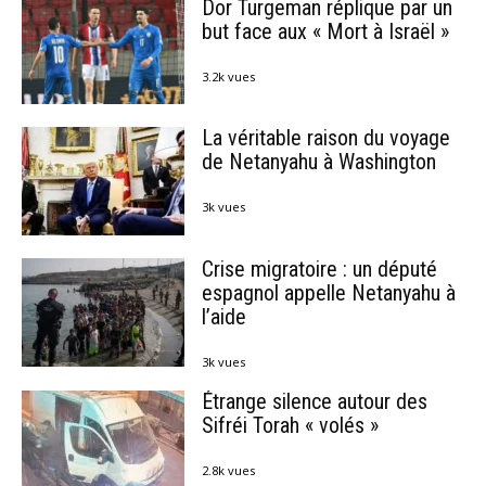
Dor Turgeman réplique par un
but face aux « Mort à Israël »
3.2k vues
La véritable raison du voyage
de Netanyahu à Washington
3k vues
Crise migratoire : un député
espagnol appelle Netanyahu à
l’aide
3k vues
Étrange silence autour des
Sifréi Torah « volés »
2.8k vues