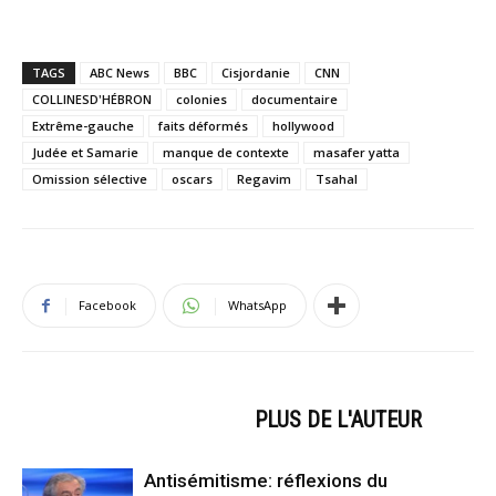
TAGS
ABC News
BBC
Cisjordanie
CNN
COLLINESD'HÉBRON
colonies
documentaire
Extrême-gauche
faits déformés
hollywood
Judée et Samarie
manque de contexte
masafer yatta
Omission sélective
oscars
Regavim
Tsahal
Facebook
WhatsApp
ARTICLES CONNEXES
PLUS DE L'AUTEUR
Antisémitisme: réflexions du