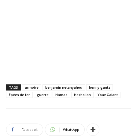
TAGS
armoire
benjamin netanyahou
benny gantz
Épées de fer
guerre
Hamas
Hezbollah
Yoav Galant
Facebook
WhatsApp