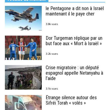
le Pentagone a dit non à Israël
maintenant il le paye cher
3.8k vues
Dor Turgeman réplique par un
but face aux « Mort à Israël »
3.2k vues
Crise migratoire : un député
espagnol appelle Netanyahu à
l’aide
3.1k vues
Étrange silence autour des
Sifréi Torah « volés »