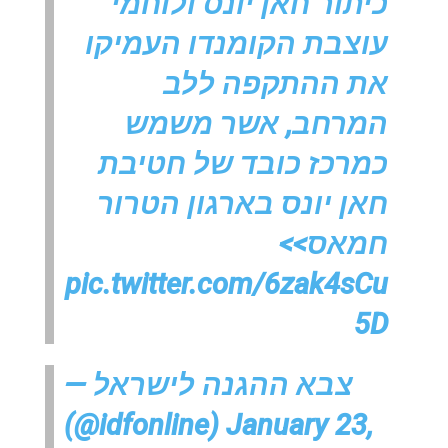
כיתור חאן יונס ולוחמי
עוצבת הקומנדו העמיקו
את ההתקפה ללב
המרחב, אשר משמש
כמרכז כובד של חטיבת
חאן יונס בארגון הטרור
חמאס>>
pic.twitter.com/6zak4sCu
5D
— צבא ההגנה לישראל
(@idfonline)
January 23,