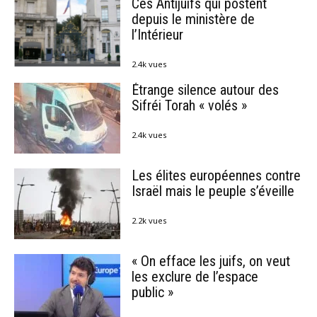
Ces Antijuifs qui postent
depuis le ministère de
l’Intérieur
2.4k vues
Étrange silence autour des
Sifréi Torah « volés »
2.4k vues
Les élites européennes contre
Israël mais le peuple s’éveille
2.2k vues
« On efface les juifs, on veut
les exclure de l’espace
public »