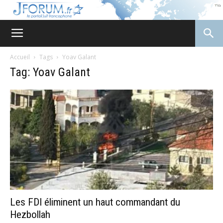
JForum
Accueil
Tags
Yoav Galant
Tag: Yoav Galant
Les FDI éliminent un haut commandant du
Hezbollah