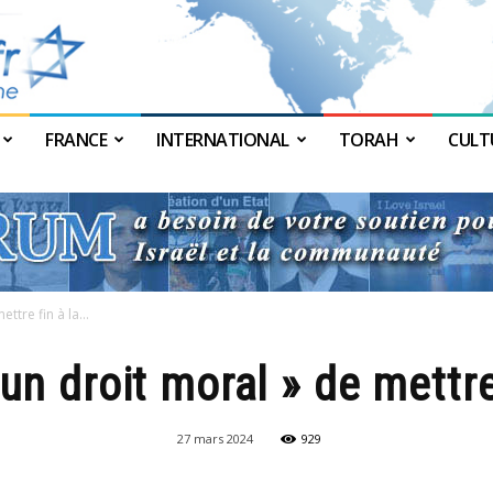
FRANCE
INTERNATIONAL
TORAH
CULT
JForum
ttre fin à la...
cun droit moral » de mettre
27 mars 2024
929