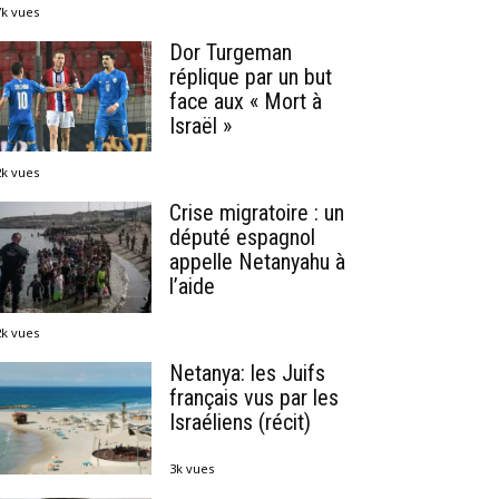
7k vues
Dor Turgeman
réplique par un but
face aux « Mort à
Israël »
2k vues
Crise migratoire : un
député espagnol
appelle Netanyahu à
l’aide
2k vues
Netanya: les Juifs
français vus par les
Israéliens (récit)
3k vues