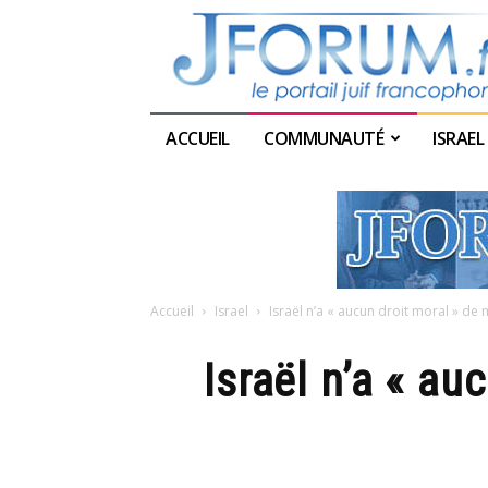
ACCUEIL
COMMUNAUTÉ
ISRAEL
Accueil
Israel
Israël n’a « aucun droit moral » de me
Israël n’a « au