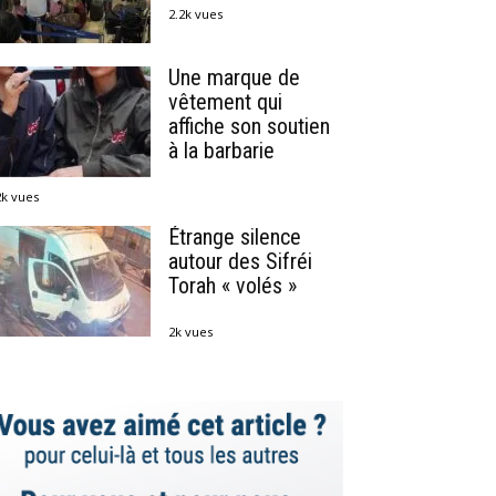
2.2k vues
Une marque de
vêtement qui
affiche son soutien
à la barbarie
2k vues
Étrange silence
autour des Sifréi
Torah « volés »
2k vues