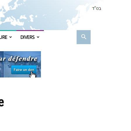
URE
DIVERS
e