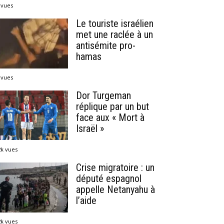
 vues
Le touriste israélien
met une raclée à un
antisémite pro-
hamas
 vues
Dor Turgeman
réplique par un but
face aux « Mort à
Israël »
2k vues
Crise migratoire : un
député espagnol
appelle Netanyahu à
l’aide
2k vues