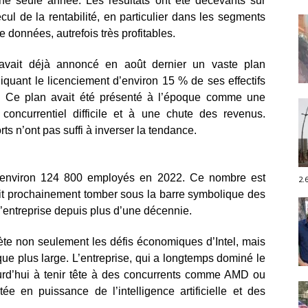
 une seule année. Les résultats ont été décevants sur
cul de la rentabilité, en particulier dans les segments
 données, autrefois très profitables.
l avait déjà annoncé en août dernier un vaste plan
iquant le licenciement d’environ 15 % de ses effectifs
. Ce plan avait été présenté à l’époque comme une
oncurrentiel difficile et à une chute des revenus.
rts n’ont pas suffi à inverser la tendance.
ait environ 124 800 employés en 2022. Ce nombre est
2.
ait prochainement tomber sous la barre symbolique des
’entreprise depuis plus d’une décennie.
lète non seulement les défis économiques d’Intel, mais
ue plus large. L’entreprise, qui a longtemps dominé le
rd’hui à tenir tête à des concurrents comme AMD ou
ée en puissance de l’intelligence artificielle et des