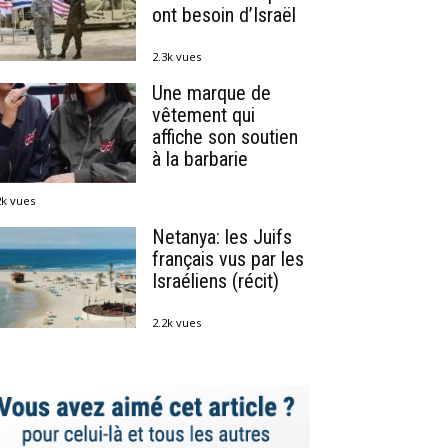
ont besoin d’Israël
2.3k vues
Une marque de
vêtement qui
affiche son soutien
à la barbarie
2k vues
Netanya: les Juifs
français vus par les
Israéliens (récit)
2.2k vues