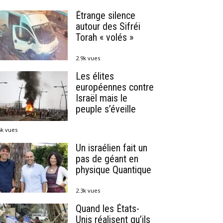
Étrange silence
autour des Sifréi
Torah « volés »
2.9k vues
Les élites
européennes contre
Israël mais le
peuple s’éveille
6k vues
Un israélien fait un
pas de géant en
physique Quantique
2.3k vues
Quand les États-
Unis réalisent qu’ils