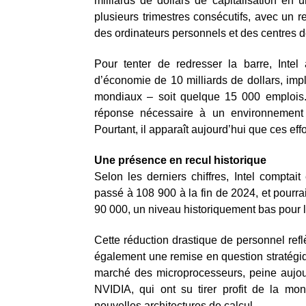
milliards de dollars de capitalisation en
plusieurs trimestres consécutifs, avec un re
des ordinateurs personnels et des centres de
Pour tenter de redresser la barre, Inte
d’économie de 10 milliards de dollars, impl
mondiaux – soit quelque 15 000 emplois
réponse nécessaire à un environnement c
Pourtant, il apparaît aujourd’hui que ces effo
Une présence en recul historique
Selon les derniers chiffres, Intel compt
passé à 108 900 à la fin de 2024, et pourr
90 000, un niveau historiquement bas pour l
Cette réduction drastique de personnel ref
également une remise en question stratégiq
marché des microprocesseurs, peine aujou
NVIDIA, qui ont su tirer profit de la mont
nouvelles architectures de calcul.