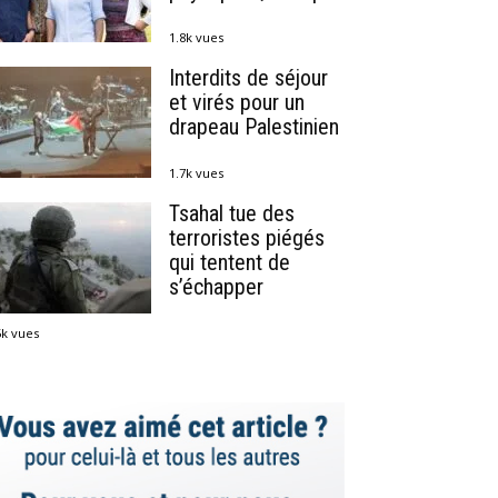
1.8k vues
Interdits de séjour
et virés pour un
drapeau Palestinien
1.7k vues
Tsahal tue des
terroristes piégés
qui tentent de
s’échapper
5k vues