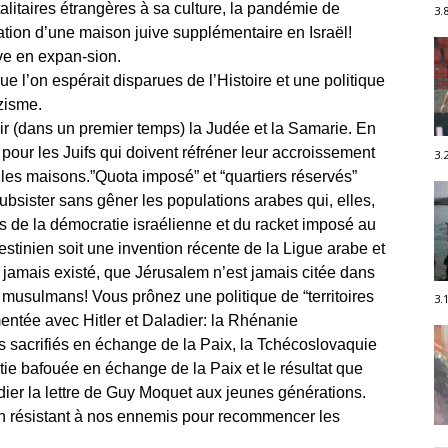
talitaires étrangères à sa culture, la pandémie de
3.
tion d’une maison juive supplémentaire en Israël!
uve en expan-sion.
 l’on espérait disparues de l’Histoire et une politique
zisme.
oir (dans un premier temps) la Judée et la Samarie. En
our les Juifs qui doivent réfréner leur accroissement
3.
lles maisons.”Quota imposé” et “quartiers réservés”
subsister sans gêner les populations arabes qui, elles,
ts de la démocratie israélienne et du racket imposé au
tinien soit une invention récente de la Ligue arabe et
t jamais existé, que Jérusalem n’est jamais citée dans
es musulmans! Vous prônez une politique de “territoires
3.
mentée avec Hitler et Daladier: la Rhénanie
fs sacrifiés en échange de la Paix, la Tchécoslovaquie
ie bafouée en échange de la Paix et le résultat que
dier la lettre de Guy Moquet aux jeunes générations.
 résistant à nos ennemis pour recommencer les