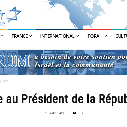
FRANCE
INTERNATIONAL
TORAH
CULT
JForum
blique
e au Président de la Répu
19 juillet 2009
837