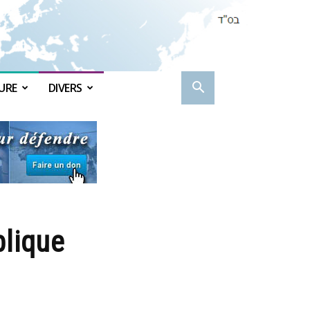
URE
DIVERS
blique