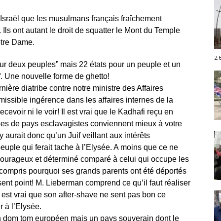
d’Israël que les musulmans français fraîchement
Ils ont autant le droit de squatter le Mont du Temple
otre Dame.
2.
ur deux peuples” mais 22 états pour un peuple et un
if. Une nouvelle forme de ghetto!
nière diatribe contre notre ministre des Affaires
issible ingérence dans les affaires internes de la
evoir ni le voir! Il est vrai que le Kadhafi reçu en
bes de pays esclavagistes conviennent mieux à votre
y aurait donc qu’un Juif veillant aux intérêts
peuple qui ferait tache à l’Elysée. A moins que ce ne
 courageux et déterminé comparé à celui qui occupe les
 compris pourquoi ses grands parents ont été déportés
fussent point! M. Lieberman comprend ce qu’il faut réaliser
l est vrai que son after-shave ne sent pas bon ce
 à l’Elysée.
i un dom tom européen mais un pays souverain dont le