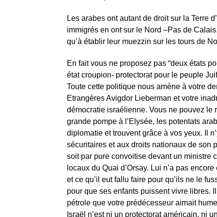
Les arabes ont autant de droit sur la Terre 
immigrés en ont sur le Nord –Pas de Calais. 
qu’à établir leur muezzin sur les tours de N
En fait vous ne proposez pas “deux états po
état croupion- protectorat pour le peuple Ju
Toute cette politique nous amène à votre der
Etrangères Avigdor Lieberman et votre inadm
démocratie israélienne. Vous ne pouvez le rec
grande pompe à l’Elysée, les potentats ara
diplomatie et trouvent grâce à vos yeux. Il n’
sécuritaires et aux droits nationaux de son 
soit par pure convoitise devant un ministre
locaux du Quai d’Orsay. Lui n’a pas encore
et ce qu’il eut fallu faire pour qu’ils ne le 
pour que ses enfants puissent vivre libres. I
pétrole que votre prédécesseur aimait humer
Israël n’est ni un protectorat américain, n