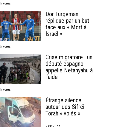
8k vues
Dor Turgeman
réplique par un but
face aux « Mort à
Israël »
2k vues
Crise migratoire : un
député espagnol
appelle Netanyahu à
l’aide
1k vues
Étrange silence
autour des Sifréi
Torah « volés »
2.8k vues