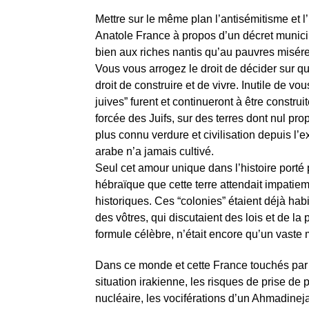
Mettre sur le même plan l’antisémitisme et l’
Anatole France à propos d’un décret municip
bien aux riches nantis qu’au pauvres misér
Vous vous arrogez le droit de décider sur quel
droit de construire et de vivre. Inutile de v
juives” furent et continueront à être construi
forcée des Juifs, sur des terres dont nul propr
plus connu verdure et civilisation depuis l’e
arabe n’a jamais cultivé.
Seul cet amour unique dans l’histoire porté p
hébraïque que cette terre attendait impatie
historiques. Ces “colonies” étaient déjà hab
des vôtres, qui discutaient des lois et de l
formule célèbre, n’était encore qu’un vaste
Dans ce monde et cette France touchés par l
situation irakienne, les risques de prise d
nucléaire, les vociférations d’un Ahmadinej