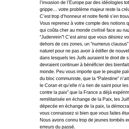
l’invasion de l’Europe par des idéologies to
grippe… votre problème majeur reste la créa
C’est trop d’honneur et notre fierté s’en tro
Vous reprenez à votre compte des notions que
qui coûta cher au monde civilisé face au na
“Judenrein”! C’est ainsi que vous désirez v
dehors de ces zones, un “numerus clausus” p
naturel pour ne pas avoir à édifier de nouve
dans lesquels les Juifs auraient le droit de 
devraient continuer à bénéficier des bienfai
monde. Peu vous importe que le peuple pales
du bloc communiste, que la “Palestine” n’ai
le Coran et qu’elle n’a rien de saint pour l
contre la paix” que la France a déjà expéri
remilitarisée en échange de la Paix, les Jui
dépecée en échange de la paix, la démocrat
vous connaissez si bien que vous faites étu
Nous avons connu trop de jeunes tombés en
erreurs du passé.