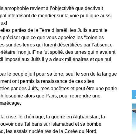
islamophobie revient à l’objectivité que décrivait
al interdisant de mendier sur la voie publique aussi
eux!
les parties de la Terre d’Israël, les Juifs auront le
ous préciser que ce que vous appelez les “colonies
tes sur des terres qui furent désertifiées par l’absence
iétaire “non juif” ne fut spolié, des terres qui n’avaient
xil imposé aux Juifs il y a deux millénaires et que nul
ar le peuple juif pour sa terre, seul le son de la langue
mment ont permis la renaissance de ces sites
itées par des Juifs, mes ancêtres et peut être une partie
a philosophie alors que Paris, pour reprendre une
 marécage.
a crise, le chômage, la guerre en Afghanistan, la
e pouvoir des Talibans sur Islamabad et sa bombe
ad, les essais nucléaires de la Corée du Nord,