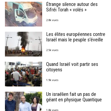
Étrange silence autour des
Sifréi Torah « volés »
2.8k vues
Les élites européennes contre
Israël mais le peuple s’éveille
2.5k vues
Quand Israël voit partir ses
citoyens
1.9k vues
Un israélien fait un pas de
géant en physique Quantique
1.8k vues