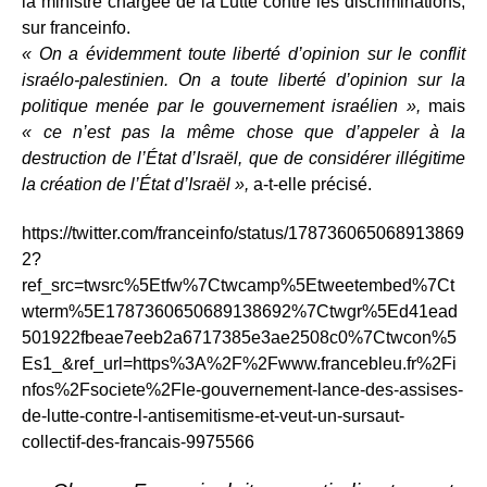
la ministre chargée de la Lutte contre les discriminations,
sur franceinfo.
« On a évidemment toute liberté d’opinion sur le conflit
israélo-palestinien. On a toute liberté d’opinion sur la
politique menée par le gouvernement israélien »,
mais
« ce n’est pas la même chose que d’appeler à la
destruction de l’État d’Israël, que de considérer illégitime
la création de l’État d’Israël »,
a-t-elle précisé.
https://twitter.com/franceinfo/status/178736065068913869
2?
ref_src=twsrc%5Etfw%7Ctwcamp%5Etweetembed%7Ct
wterm%5E1787360650689138692%7Ctwgr%5Ed41ead
501922fbeae7eeb2a6717385e3ae2508c0%7Ctwcon%5
Es1_&ref_url=https%3A%2F%2Fwww.francebleu.fr%2Fi
nfos%2Fsociete%2Fle-gouvernement-lance-des-assises-
de-lutte-contre-l-antisemitisme-et-veut-un-sursaut-
collectif-des-francais-9975566