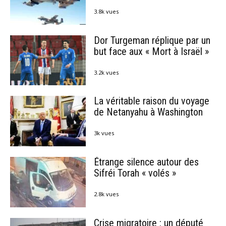
3.8k vues
Dor Turgeman réplique par un
but face aux « Mort à Israël »
3.2k vues
La véritable raison du voyage
de Netanyahu à Washington
3k vues
Étrange silence autour des
Sifréi Torah « volés »
2.8k vues
Crise migratoire : un député