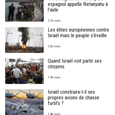
espagnol appelle Netanyahu à
l’aide
2.7k vues
Les élites européennes contre
Israël mais le peuple s’éveille
2.5k vues
Quand Israël voit partir ses
citoyens
1.9k vues
Israël construira-t-il ses
propres avions de chasse
furtifs ?
1.8k vues