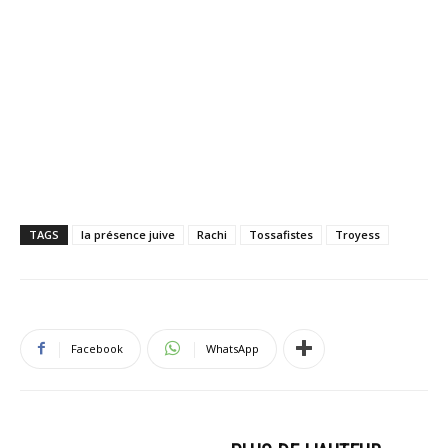
TAGS
la présence juive
Rachi
Tossafistes
Troyess
Facebook
WhatsApp