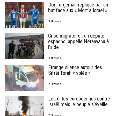
Dor Turgeman réplique par un
but face aux « Mort à Israël »
3.2k vues
Crise migratoire : un député
espagnol appelle Netanyahu à
l’aide
3.1k vues
Étrange silence autour des
Sifréi Torah « volés »
2.8k vues
Les élites européennes contre
Israël mais le peuple s’éveille
2.6k vues