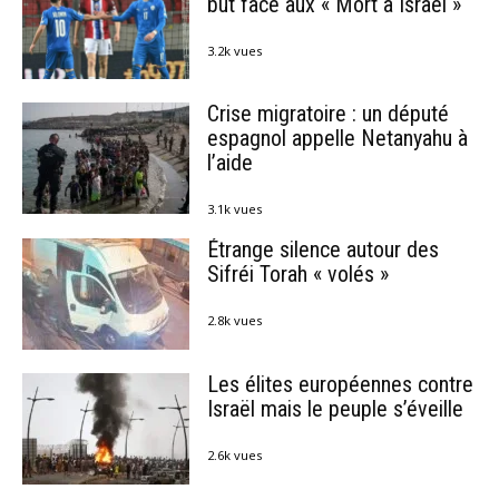
but face aux « Mort à Israël »
3.2k vues
Crise migratoire : un député
espagnol appelle Netanyahu à
l’aide
3.1k vues
Étrange silence autour des
Sifréi Torah « volés »
2.8k vues
Les élites européennes contre
Israël mais le peuple s’éveille
2.6k vues