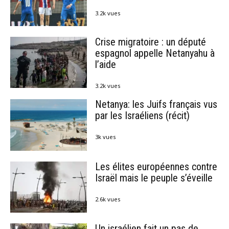
3.2k vues
Crise migratoire : un député
espagnol appelle Netanyahu à
l’aide
3.2k vues
Netanya: les Juifs français vus
par les Israéliens (récit)
3k vues
Les élites européennes contre
Israël mais le peuple s’éveille
2.6k vues
Un israélien fait un pas de