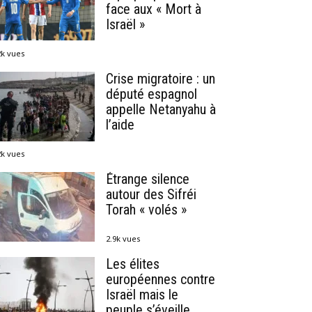
face aux « Mort à
Israël »
2k vues
Crise migratoire : un
député espagnol
appelle Netanyahu à
l’aide
2k vues
Étrange silence
autour des Sifréi
Torah « volés »
2.9k vues
Les élites
européennes contre
Israël mais le
peuple s’éveille