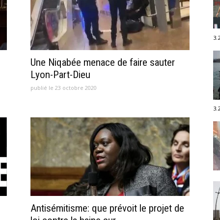
3.
Une Niqabée menace de faire sauter
Lyon-Part-Dieu
publié le 23 octobre 2020
3.
Antisémitisme: que prévoit le projet de