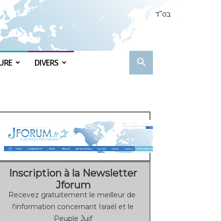
URE
DIVERS
Inscription à la Newsletter
Jforum
Recevez gratuitement le meilleur de
l'information concernant Israël et le
Peuple Juif