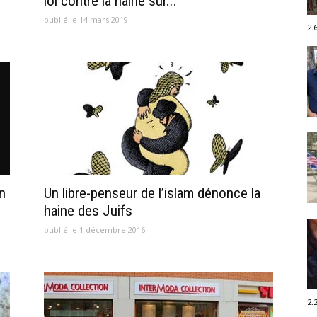
loi contre la haine sur...
publié le 14 mars 2019
2.
n
Un libre-penseur de l’islam dénonce la
haine des Juifs
publié le 1 décembre 2016
2.