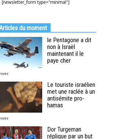
[newsletter_form type="minimal"]
Articles du moment
le Pentagone a dit
non à Israël
maintenant il le
paye cher
 vues
Le touriste israélien
met une raclée à un
antisémite pro-
hamas
 vues
Dor Turgeman
réplique par un but