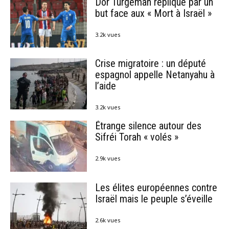
Dor Turgeman réplique par un
but face aux « Mort à Israël »
3.2k vues
Crise migratoire : un député
espagnol appelle Netanyahu à
l’aide
3.2k vues
Étrange silence autour des
Sifréi Torah « volés »
2.9k vues
Les élites européennes contre
Israël mais le peuple s’éveille
2.6k vues