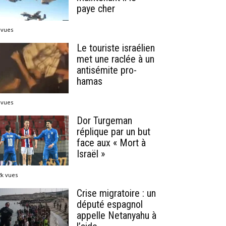
paye cher
 vues
Le touriste israélien
met une raclée à un
antisémite pro-
hamas
 vues
Dor Turgeman
réplique par un but
face aux « Mort à
Israël »
2k vues
Crise migratoire : un
député espagnol
appelle Netanyahu à