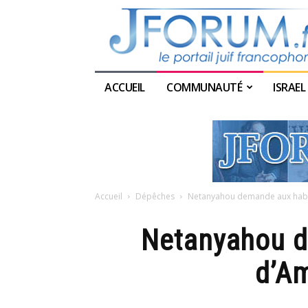
ACCUEIL
COMMUNAUTÉ
ISRAEL
Accueil
Dépêches
Netanyahou demande aux habita
Netanyahou d
d’Am