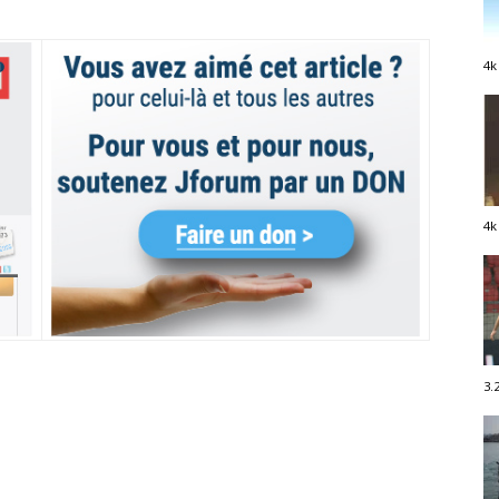
4k
4k
3.