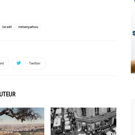
Israël
netanyahou
int
Twitter
AUTEUR