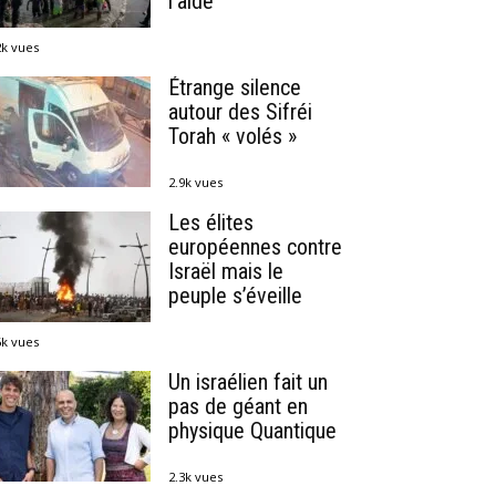
l’aide
2k vues
Étrange silence
autour des Sifréi
Torah « volés »
2.9k vues
Les élites
européennes contre
Israël mais le
peuple s’éveille
6k vues
Un israélien fait un
pas de géant en
physique Quantique
2.3k vues