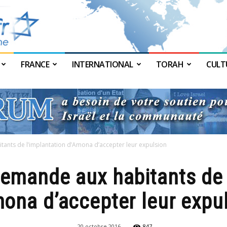
FRANCE
INTERNATIONAL
TORAH
CULT
JForum
nts de l’implantation d’Amona d’accepter leur expulsion
emande aux habitants de l
ona d’accepter leur expu
20 octobre 2016
847