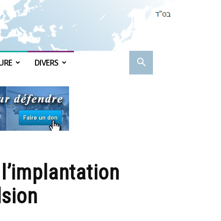
URE
DIVERS
’implantation
lsion