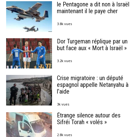
le Pentagone a dit non à Israël
maintenant il le paye cher
3.8k vues
Dor Turgeman réplique par un
but face aux « Mort à Israël »
3.2k vues
Crise migratoire : un député
espagnol appelle Netanyahu à
l’aide
3k vues
Étrange silence autour des
Sifréi Torah « volés »
2.8k vues