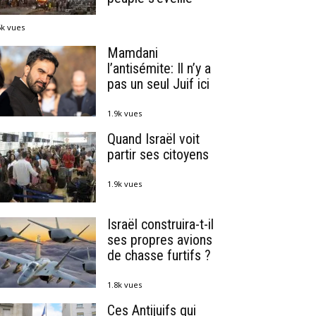
5k vues
Mamdani
l’antisémite: Il n’y a
pas un seul Juif ici
1.9k vues
Quand Israël voit
partir ses citoyens
1.9k vues
Israël construira-t-il
ses propres avions
de chasse furtifs ?
1.8k vues
Ces Antijuifs qui