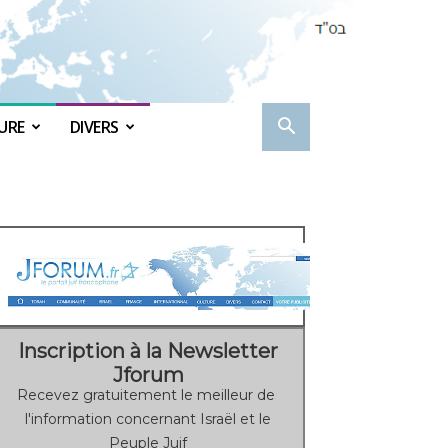
URE
DIVERS
Inscription à la Newsletter
Jforum
Recevez gratuitement le meilleur de
l'information concernant Israël et le
Peuple Juif