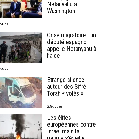
Netanyahu à
Washington
 vues
Crise migratoire : un
député espagnol
appelle Netanyahu à
l’aide
 vues
Étrange silence
autour des Sifréi
Torah « volés »
2.8k vues
Les élites
européennes contre
Israël mais le
peuple s’éveille