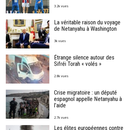
3.2k vues
La véritable raison du voyage
de Netanyahu à Washington
3k vues
Étrange silence autour des
Sifréi Torah « volés »
2.8k vues
Crise migratoire : un député
espagnol appelle Netanyahu à
l’aide
2.7k vues
Les élites européennes contre