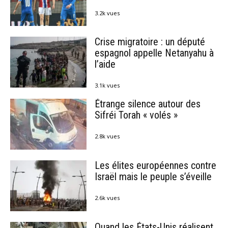
3.2k vues
Crise migratoire : un député
espagnol appelle Netanyahu à
l’aide
3.1k vues
Étrange silence autour des
Sifréi Torah « volés »
2.8k vues
Les élites européennes contre
Israël mais le peuple s’éveille
2.6k vues
Quand les États-Unis réalisent