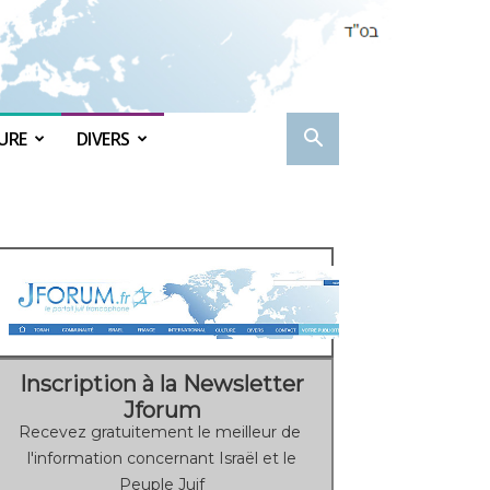
URE
DIVERS
Inscription à la Newsletter
Jforum
Recevez gratuitement le meilleur de
l'information concernant Israël et le
Peuple Juif