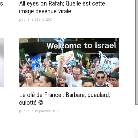
es
All eyes on Rafah; Quelle est cette
image devenue virale
publié le 31 mai 2024
r
Le olé de France : Barbare, gueulard,
culotté ©
publié le 19 janvier 2017