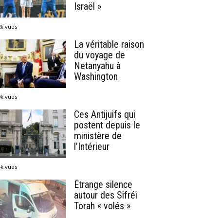
Israël »
2k vues
La véritable raison
du voyage de
Netanyahu à
Washington
9k vues
Ces Antijuifs qui
postent depuis le
ministère de
l’Intérieur
4k vues
Étrange silence
autour des Sifréi
Torah « volés »