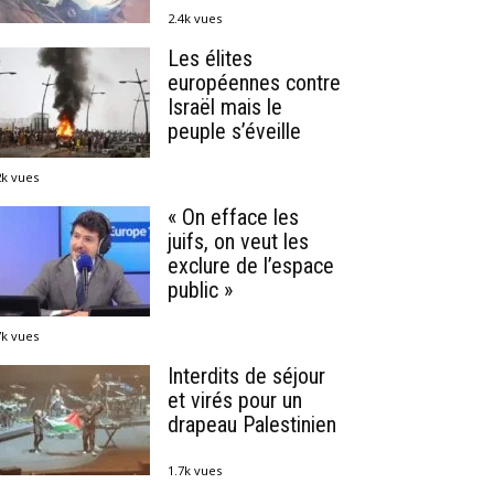
2.4k vues
Les élites
européennes contre
Israël mais le
peuple s’éveille
2k vues
« On efface les
juifs, on veut les
exclure de l’espace
public »
7k vues
Interdits de séjour
et virés pour un
drapeau Palestinien
1.7k vues