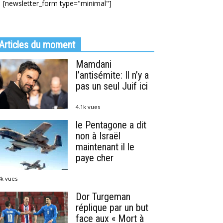
[newsletter_form type="minimal"]
Articles du moment
Mamdani
l’antisémite: Il n’y a
pas un seul Juif ici
4.1k vues
le Pentagone a dit
non à Israël
maintenant il le
paye cher
8k vues
Dor Turgeman
réplique par un but
face aux « Mort à