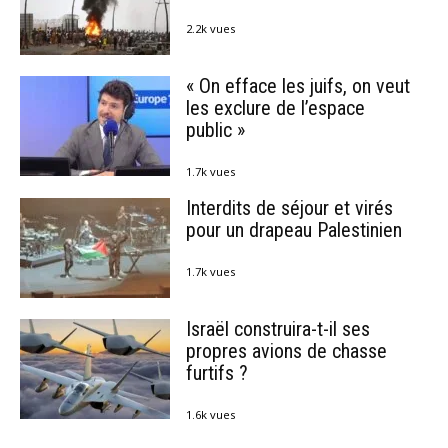
2.2k vues
« On efface les juifs, on veut
les exclure de l’espace
public »
1.7k vues
Interdits de séjour et virés
pour un drapeau Palestinien
1.7k vues
Israël construira-t-il ses
propres avions de chasse
furtifs ?
1.6k vues