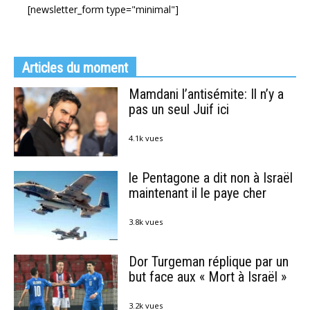
[newsletter_form type="minimal"]
Articles du moment
Mamdani l’antisémite: Il n’y a
pas un seul Juif ici
4.1k vues
le Pentagone a dit non à Israël
maintenant il le paye cher
3.8k vues
Dor Turgeman réplique par un
but face aux « Mort à Israël »
3.2k vues