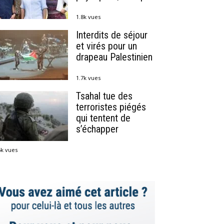
1.8k vues
Interdits de séjour
et virés pour un
drapeau Palestinien
1.7k vues
Tsahal tue des
terroristes piégés
qui tentent de
s’échapper
5k vues