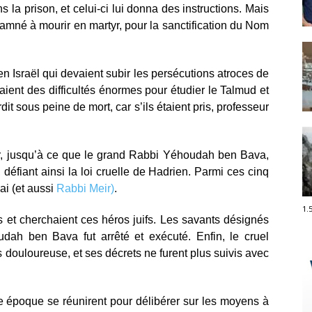
 la prison, et celui-ci lui donna des instructions. Mais
damné à mourir en martyr, pour la sanctification du Nom
 en Israël qui devaient subir les persécutions atroces de
ient des difficultés énormes pour étudier le Talmud et
dit sous peine de mort, car s’ils étaient pris, professeur
ger, jusqu’à ce que le grand Rabbi Yéhoudah ben Bava,
éfiant ainsi la loi cruelle de Hadrien. Parmi ces cinq
ai (et aussi
Rabbi Meir)
.
1.
s et cherchaient ces héros juifs. Les savants désignés
dah ben Bava fut arrêté et exécuté. Enfin, le cruel
 douloureuse, et ses décrets ne furent plus suivis avec
tte époque se réunirent pour délibérer sur les moyens à