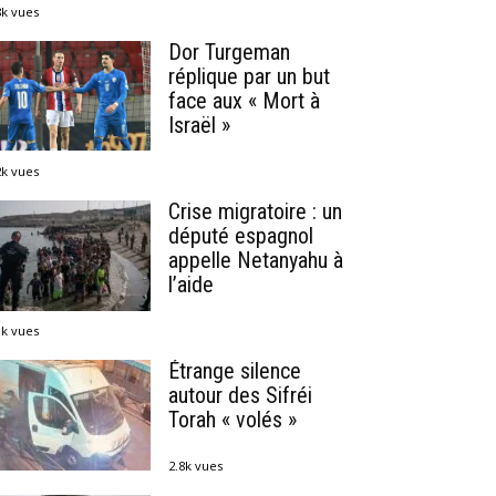
8k vues
Dor Turgeman
réplique par un but
face aux « Mort à
Israël »
2k vues
Crise migratoire : un
député espagnol
appelle Netanyahu à
l’aide
1k vues
Étrange silence
autour des Sifréi
Torah « volés »
2.8k vues