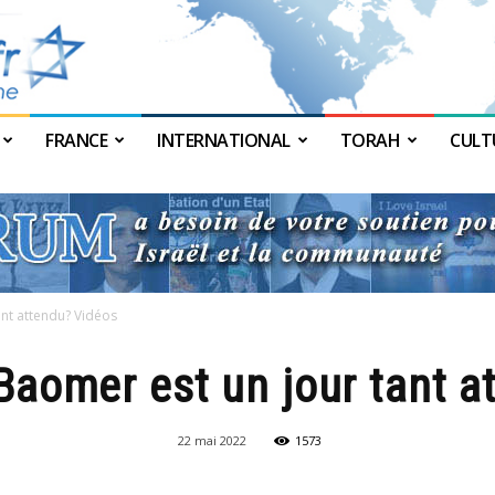
FRANCE
INTERNATIONAL
TORAH
CULT
JForum
nt attendu? Vidéos
Baomer est un jour tant a
22 mai 2022
1573