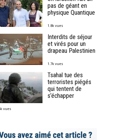
pas de géant en
physique Quantique
1.8k vues
Interdits de séjour
et virés pour un
drapeau Palestinien
1.7k vues
Tsahal tue des
terroristes piégés
qui tentent de
s’échapper
5k vues