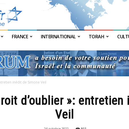
FRANCE
INTERNATIONAL
TORAH
CULT
JForum
ntretien inédit de Simone Veil
roit d’oublier »: entretie
Veil
24 octobre 2022
911