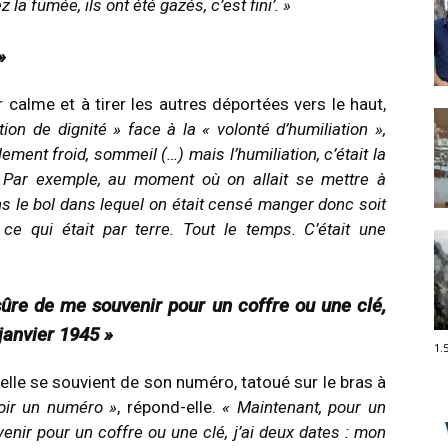
a fumée, ils ont été gazés, c’est fini’. »
»
 calme et à tirer les autres déportées vers le haut,
tion de dignité » face à la « volonté d’humiliation »,
lement froid, sommeil (…) mais l’humiliation, c’était la
e. Par exemple, au moment où on allait se mettre à
s le bol dans lequel on était censé manger donc soit
e qui était par terre. Tout le temps. C’était une
ûre de me souvenir pour un coffre ou une clé,
janvier 1945 »
1.
elle se souvient de son numéro, tatoué sur le bras à
oir un numéro »
, répond-elle.
« Maintenant, pour un
nir pour un coffre ou une clé, j’ai deux dates : mon