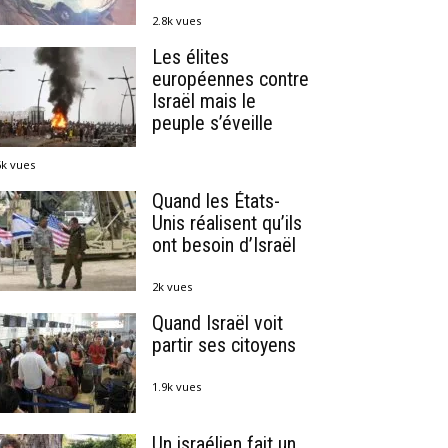
2.8k vues
Les élites
européennes contre
Israël mais le
peuple s’éveille
6k vues
Quand les États-
Unis réalisent qu’ils
ont besoin d’Israël
2k vues
Quand Israël voit
partir ses citoyens
1.9k vues
Un israélien fait un