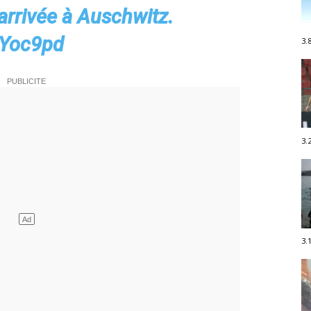
arrivée à Auschwitz.
YYoc9pd
3.
3.
3.