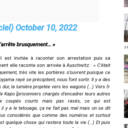
ciel)
October 10, 2022
n s’arrête brusquement… »
2.
l est invitée à raconter son arrestation puis sa
ent elle raconte son arrivée à Auschwitz :
« C’était
squement, très vite les portières s’ouvrent puisque ce
jama rayé se précipitent, nous font sortir. Il y a des
 dur, la lumière projetée vers les wagons (…) Vers 5-
de Kapo [prisonniers chargés d’encadrer leurs autres
eux coupés courts mais pas rasés, ce qui est
il y a le tatouage, ça ne fait pas mal mais on se dit
t plus considérés que comme des numéros et surtout
’est quelque chose qui restera toute la vie (…) Et puis