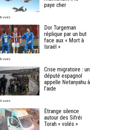
paye cher
8k vues
Dor Turgeman
réplique par un but
face aux « Mort à
Israël »
2k vues
Crise migratoire : un
député espagnol
appelle Netanyahu à
l’aide
1k vues
Étrange silence
autour des Sifréi
Torah « volés »