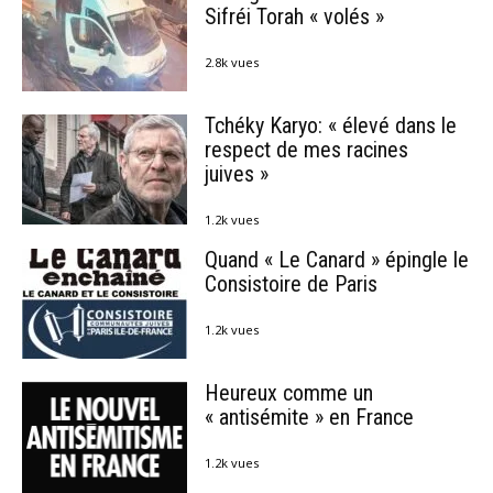
Sifréi Torah « volés »
2.8k vues
Tchéky Karyo: « élevé dans le
respect de mes racines
juives »
1.2k vues
Quand « Le Canard » épingle le
Consistoire de Paris
1.2k vues
Heureux comme un
« antisémite » en France
1.2k vues