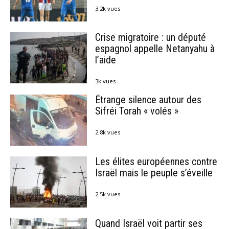
3.2k vues
Crise migratoire : un député
espagnol appelle Netanyahu à
l’aide
3k vues
Étrange silence autour des
Sifréi Torah « volés »
2.8k vues
Les élites européennes contre
Israël mais le peuple s’éveille
2.5k vues
Quand Israël voit partir ses