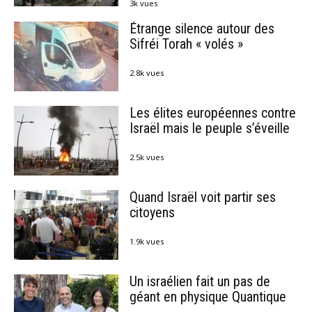
3k vues
Étrange silence autour des
Sifréi Torah « volés »
2.8k vues
Les élites européennes contre
Israël mais le peuple s’éveille
2.5k vues
Quand Israël voit partir ses
citoyens
1.9k vues
Un israélien fait un pas de
géant en physique Quantique