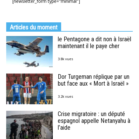
[newsletter_form type="minimal"]
Articles du moment
le Pentagone a dit non à Israël
maintenant il le paye cher
3.8k vues
Dor Turgeman réplique par un
but face aux « Mort à Israël »
3.2k vues
Crise migratoire : un député
espagnol appelle Netanyahu à
l’aide