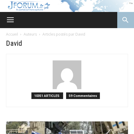
JForum
Accueil
Auteurs
Articles postés par David
David
10351 ARTICLES
59 Commentaires