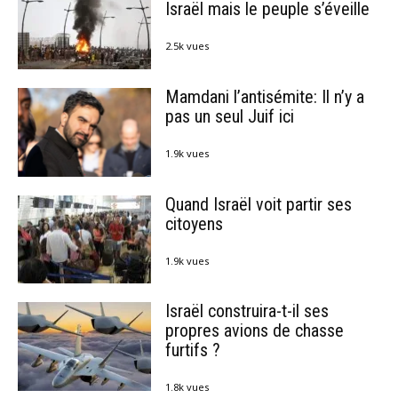
Israël mais le peuple s’éveille
2.5k vues
Mamdani l’antisémite: Il n’y a
pas un seul Juif ici
1.9k vues
Quand Israël voit partir ses
citoyens
1.9k vues
Israël construira-t-il ses
propres avions de chasse
furtifs ?
1.8k vues