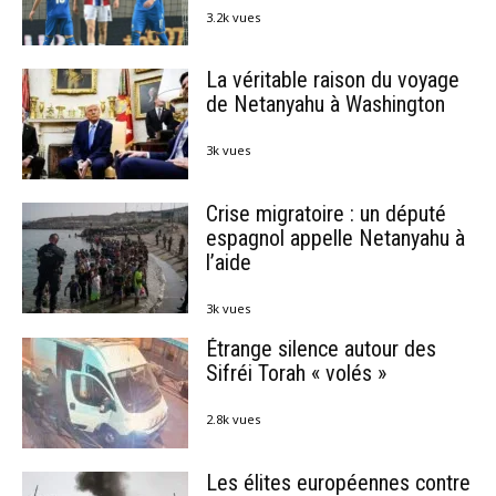
3.2k vues
La véritable raison du voyage
de Netanyahu à Washington
3k vues
Crise migratoire : un député
espagnol appelle Netanyahu à
l’aide
3k vues
Étrange silence autour des
Sifréi Torah « volés »
2.8k vues
Les élites européennes contre