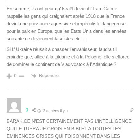
En somme, ils ont peur qu’ Israël devient l’ Iran. Ca me
rappelle les gens qui craignaient après 1918 que la France
devint une puissance agressive et impérialiste dangereuse
pour la paix en Europe, que les Etats Unis dans les années
soixante ne deviennent fascistes etc ….
Si L’ Ukraine réussit à chasser l’envahisseur, faudra t il
craindre que, alliée à la Lituanie et à la Pologne, elle s’efforce
de dominer le continent de Vladivostok à l’ Atlantique ?
Répondre
0
?
3 années il y a
BARAK,CE N’EST CERTAINEMENT PAS L’INTELLIGENCE
QUI LE TUERA.JE CROIS EN BIBI ET A TOUTES LES
EMINENCES GRISES QUI FOISONNENT DANS LES