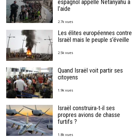
espagnol appelle Netanyahu à
l’aide
2.7k vues
Les élites européennes contre
Israël mais le peuple s’éveille
2.5k vues
Quand Israël voit partir ses
citoyens
1.9k vues
Israël construira-t-il ses
propres avions de chasse
furtifs ?
1.8k vues