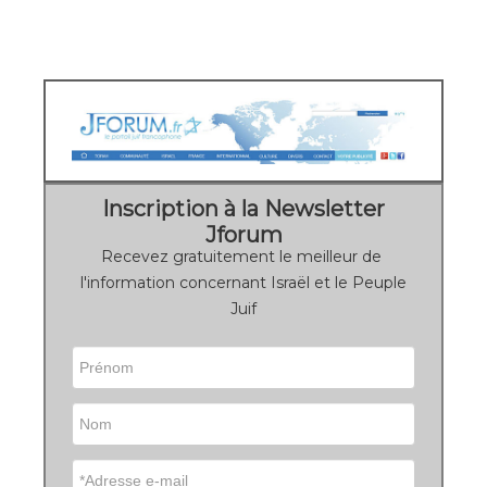
Inscription à la Newsletter
Jforum
Recevez gratuitement le meilleur de
l'information concernant Israël et le Peuple
Juif