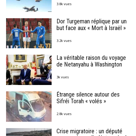
3.8k vues
Dor Turgeman réplique par un
but face aux « Mort à Israël »
3.2k vues
La véritable raison du voyage
de Netanyahu à Washington
3k vues
Étrange silence autour des
Sifréi Torah « volés »
2.8k vues
Crise migratoire : un député